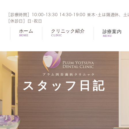
［診療時間］10:00-13:30 14:30-19:00 ※木･土は隔週休、土
［休診日］日･祝日
ホーム
クリニック紹介
診療案内
HOME
CLINIC
MENU
一般歯科
根管
歯周病治療
口臭
予防治療・歯科ドック
審美
ワイ
インプラント治療
マウ
スタッフ日記
噛み合わせ治療
ブリ
再生治療
親知
インビザライン矯正
ガミ
静脈内鎮静法
オー
歯根破折
ダイ