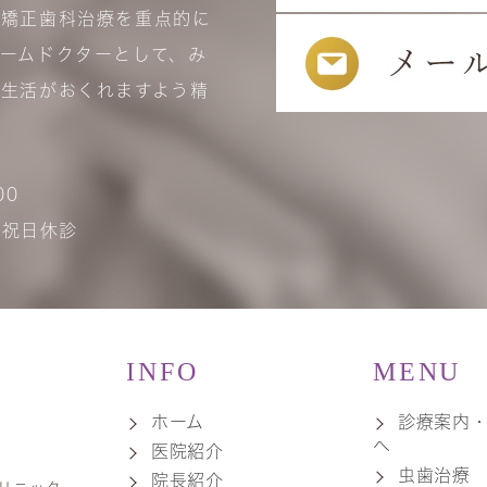
、矯正歯科治療を重点的に
ームドクターとして、み
生活がおくれますよう精
00
･祝日休診
INFO
MENU
ホーム
診療案内
へ
医院紹介
虫歯治療
院長紹介