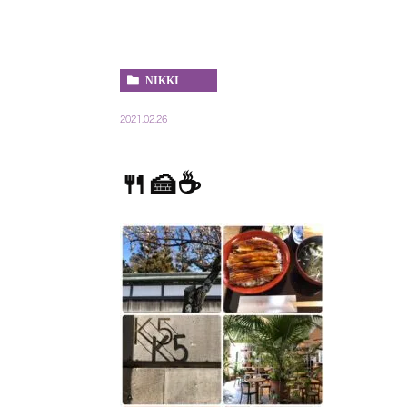
NIKKI
2021.02.26
🍴🍰☕