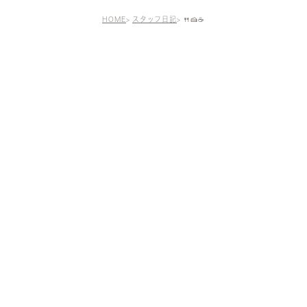
ラミネートベニア
HOME
スタッフ日記
🍴🍰☕