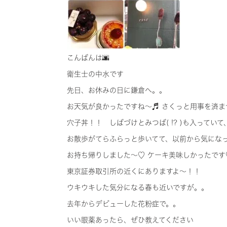
こんばんは🌆
衛生士の中水です
先日、お休みの日に鎌倉へ。。
お天気が良かったですね～♬ さくっと用事を済
穴子丼！！ しばづけとみつば( !? )も入ってい
お散歩がてらふらっと歩いてて、以前から気になっ
お持ち帰りしました～♡ ケーキ美味しかったです
東京証券取引所の近くにありますよ～！！
ウキウキした気分になる春も近いですが。。
去年からデビューした花粉症で。。
いい眼薬あったら、ぜひ教えてください