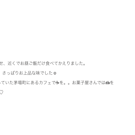
ませ、近くでお昼ご飯だけ食べてかえりました。
て、さっぱりお上品な味でした☺
ていた茅場町にあるカフェで☕を。。お菓子屋さんでは🍰を
♡