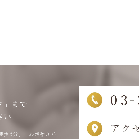
科
ク」まで
さい
徒歩8分。一般治療から