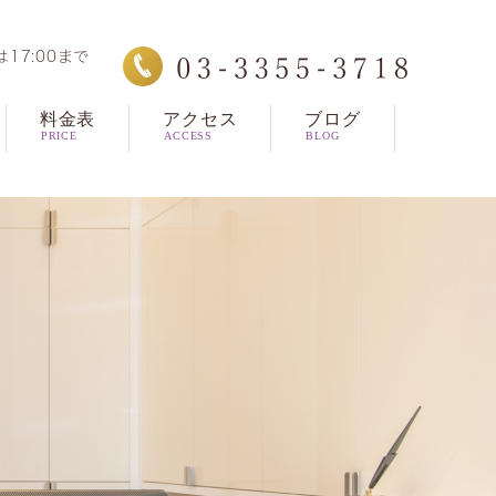
は17:00まで
料金表
アクセス
ブログ
PRICE
ACCESS
BLOG
治療
学会レポート
スタッフ日記
治療
治療（セラミック、ホ
トニング）
スピース型矯正治療
ッヂ・入れ歯
らず・口腔外科
ースマイル
ルオン４/オールオン6
レクトボンディング