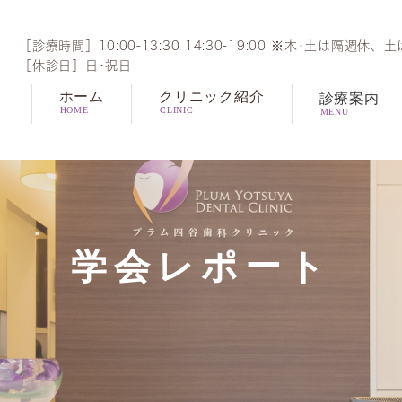
［診療時間］10:00-13:30 14:30-19:00 ※木･土は隔週休、土
［休診日］日･祝日
ホーム
クリニック紹介
診療案内
HOME
CLINIC
MENU
一般歯科
根管
歯周病治療
口臭
予防治療・歯科ドック
審美
ワイ
インプラント治療
マウ
学会レポート
噛み合わせ治療
ブリ
再生治療
親知
インビザライン矯正
ガミ
静脈内鎮静法
オー
歯根破折
ダイ