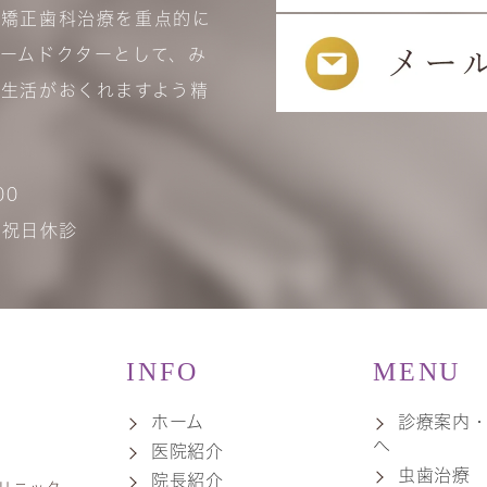
、矯正歯科治療を重点的に
ームドクターとして、み
生活がおくれますよう精
00
･祝日休診
INFO
MENU
ホーム
診療案内
へ
医院紹介
虫歯治療
院長紹介