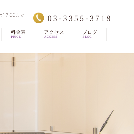
は17:00まで
料金表
アクセス
ブログ
PRICE
ACCESS
BLOG
治療
学会レポート
スタッフ日記
治療
治療（セラミック、ホ
トニング）
スピース型矯正治療
ッヂ・入れ歯
らず・口腔外科
ースマイル
ルオン４/オールオン6
レクトボンディング