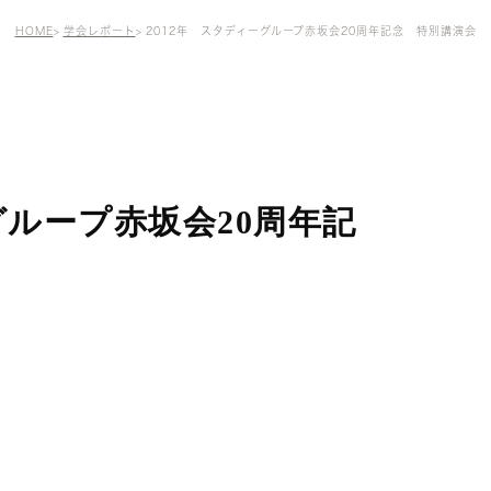
ラミネートベニア
HOME
学会レポート
2012年 スタディーグループ赤坂会20周年記念 特別講演会
グループ赤坂会20周年記