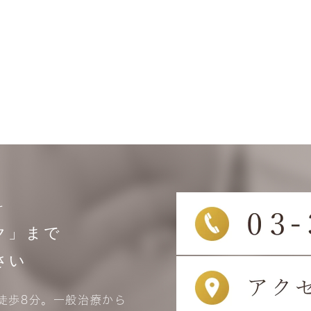
科
ク」まで
さい
徒歩8分。一般治療から